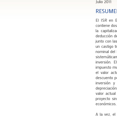
Julio 2011
RESUME
El ISR en E
contiene dos
la capitali
deducción de
junto con la
un castigo t
nominal del 
sistemáticam
inversión. 
impuesto mul
el valor ac
descuento p
inversión 
depreciación
valor actua
proyecto si
económicos.
A la vez, el