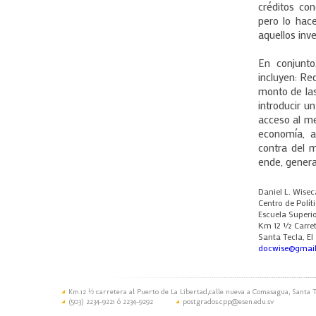
créditos con
pero lo hac
aquellos inv
En conjunto
incluyen: Re
monto de las 
introducir u
acceso al me
economía, a
contra del m
ende, gener
Daniel L. Wisec
Centro de Polít
Escuela Superi
Km 12 ½ Carret
Santa Tecla, El
docwise@gmai
Km.12 ½ carretera al Puerto de La Libertad,calle nueva a Comasagua, Santa T
(503) 2234-9221 ó 2234-9292
postgrados.cpp@esen.edu.sv