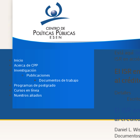
Está aquí:
In
ISR en acción
Inicio
Acerca de CPP
El ISR e
Investigación
Publicaciones
al crédit
Documentos de trabajo
Programas de postgrado
Cursos en línea
Detalles
Nuestros aliados
Escrit
El ISR en
al crédit
Daniel L. Wi
Documentos 