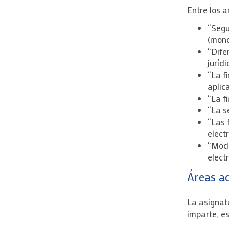
Entre los a
“Segu
(mono
“Dife
jurídi
“La f
aplic
“La fi
“La s
“Las 
electr
“Modi
elect
Áreas a
La asignatu
imparte, es