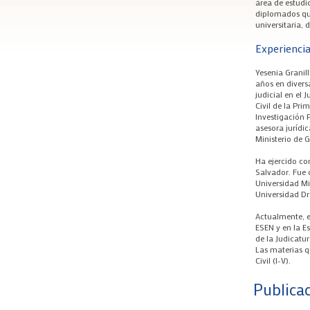
área de estudi
diplomados qu
universitaria, 
Experiencia
Yesenia Granil
años en diver
judicial en el 
Civil de la Pri
Investigación 
asesora jurídic
Ministerio de 
Ha ejercido co
Salvador. Fue 
Universidad Mi
Universidad Dr
Actualmente, e
ESEN y en la E
de la Judicatur
Las materias q
Civil (I-V).
Publicac