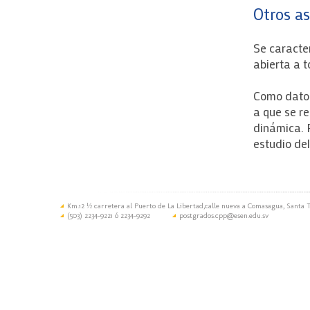
Otros a
Se caracte
abierta a t
Como dato c
a que se re
dinámica. P
estudio del
Km.12 ½ carretera al Puerto de La Libertad,calle nueva a Comasagua, Santa T
(503) 2234-9221 ó 2234-9292
postgrados.cpp@esen.edu.sv