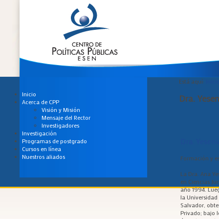
Está aquí:
Inici
Inicio
Dra. Yesen
Acerca de CPP
Visión y Misión
Mensaje del Rector
Investigadores
Investigación
Dra. Yeseni
Programas de postgrado
Cursos en línea
Nuestros aliados
Formación y es
La Dra. Ana Ye
en Ciencias Jur
año 1994. Lueg
la Universidad
Salvador, obte
Privado; bajo 