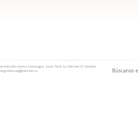
bertad,calle nueva a Comasagua, Santa Tecla La Libertad, El Salvador
Búscanos 
ostgrados.cpp@esen.edu.sv