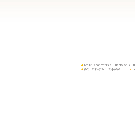
Km.12 ½ carretera al Puerto de La Li
(503) 2234-9221 ó 2234-9292
p