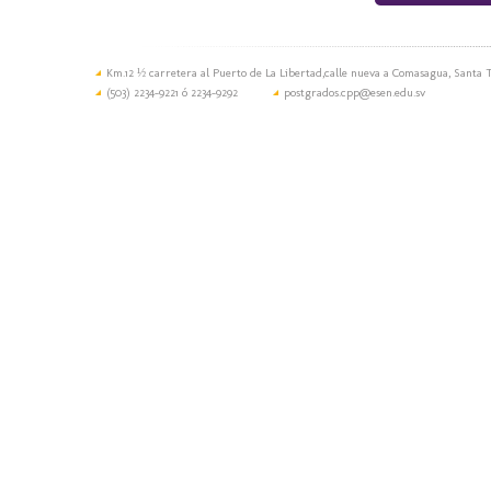
Km.12 ½ carretera al Puerto de La Libertad,calle nueva a Comasagua, Santa T
(503) 2234-9221 ó 2234-9292
postgrados.cpp@esen.edu.sv