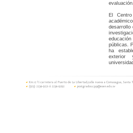
evaluación
El Centro
académico 
desarrollo
investigac
educación 
públicas. 
ha establ
exterior
universidad
Km.12 ½ carretera al Puerto de La Libertad,calle nueva a Comasagua, Santa T
(503) 2234-9221 ó 2234-9292
postgrados.cpp@esen.edu.sv