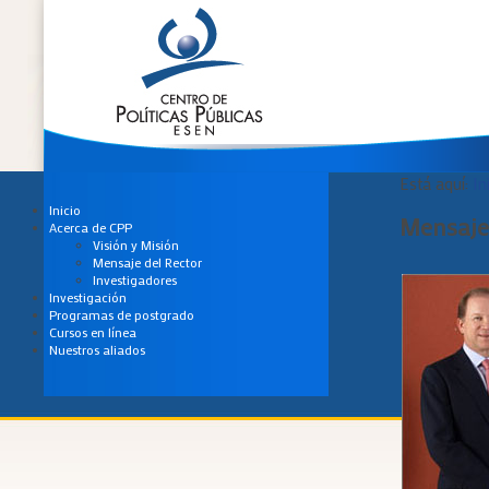
Está aquí:
In
Inicio
Mensaje 
Acerca de CPP
Visión y Misión
Mensaje del Rector
Investigadores
Investigación
Programas de postgrado
Cursos en línea
Nuestros aliados