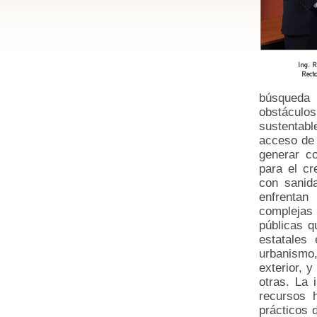
Ing. 
Rect
búsqueda 
obstáculo
sustentabl
acceso de 
generar co
para el cr
con sanid
enfrentan
complejas
públicas q
estatales
urbanismo
exterior, 
otras. La 
recursos 
prácticos 