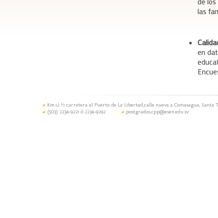
de los
las fam
Calida
en dat
educat
Encues
Km.12 ½ carretera al Puerto de La Libertad,calle nueva a Comasagua, Santa T
(503) 2234-9221 ó 2234-9292
postgrados.cpp@esen.edu.sv