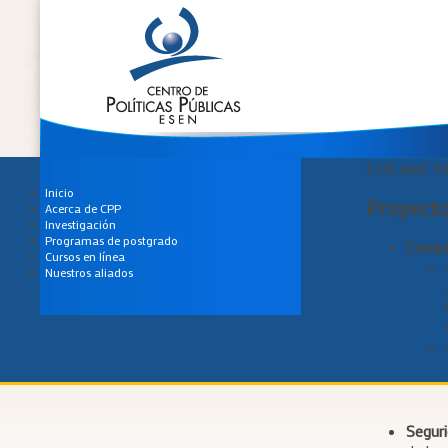
Está aquí:
In
Inicio
Proyect
Acerca de CPP
Investigación
Programas de postgrado
Compet
Cursos en línea
Nuestros aliados
Seguri