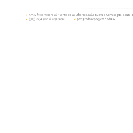
Km.12 ½ carretera al Puerto de La Libertad,calle nueva a Comasagua, Santa T
(503) 2234-9221 ó 2234-9292
postgrados.cpp@esen.edu.sv