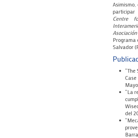
Asimismo, 
participa
Centre f
Interameri
Asociació
Programa d
Salvador 
Publicac
“The 
Case 
Mayo 
“La r
cumpl
Wisec
del 2
“Meca
prove
Barra