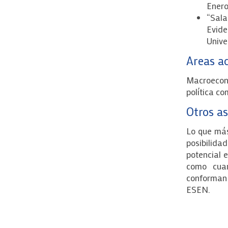
Enero
“Sala
Evide
Unive
Areas a
Macroecono
política c
Otros a
Lo que más
posibilidad
potencial 
como cuan
conforman
ESEN.