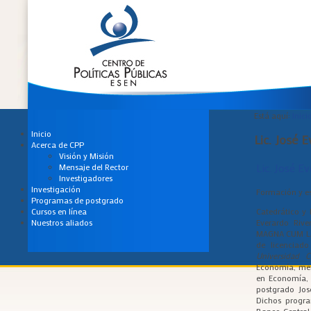
Está aquí:
Inici
Inicio
Lic. José 
Acerca de CPP
Visión y Misión
Lic. José E
Mensaje del Rector
Investigadores
Investigación
Formación y es
Programas de postgrado
Catedrático y
Cursos en línea
Everardo Riv
Nuestros aliados
MAGNA CUM LAU
de licenciad
Universidad C
Economía, men
en Economía, 
postgrado Jos
Dichos progra
Banco Central