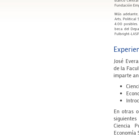
Fundación Empr
Más adelante
Arts, Politica
4.00 posibles.
beca del Depa
Fulbright-LAS
Experien
José Evera
de la Facu
imparte an
Cienci
Econo
Intro
En otras o
siguientes
Ciencia P
Economía S