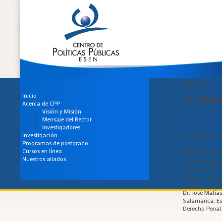
Está aquí:
Inici
Inicio
Lic. Délme
Acerca de CPP
Visión y Misión
Lic. Délmer
Mensaje del Rector
Investigadores
Investigación
Formación y es
Programas de postgrado
Cursos en línea
Délmer Rodríg
Nuestros aliados
de los catedrát
licenciatura en
Delgado. Más a
Jurídicas por 
Dr. José Matía
Salamanca, Es
Derecho Penal