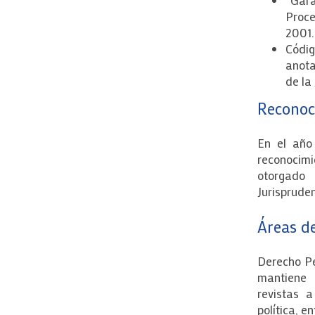
“Gara
Proce
2001.
Códig
anota
de la
Reconoc
En el año
reconocim
otorgado
Jurispruden
Áreas de
Derecho Pe
mantiene 
revistas a
política, e