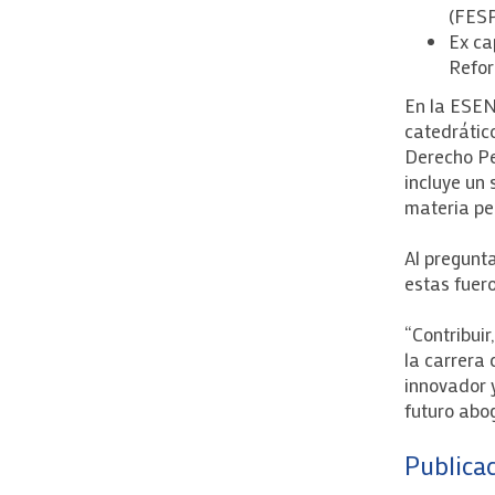
(FES
Ex ca
Refor
En la ESEN
catedrátic
Derecho Pen
incluye un 
materia pe
Al pregunta
estas fuer
“Contribuir
la carrera 
innovador 
futuro abo
Publicac