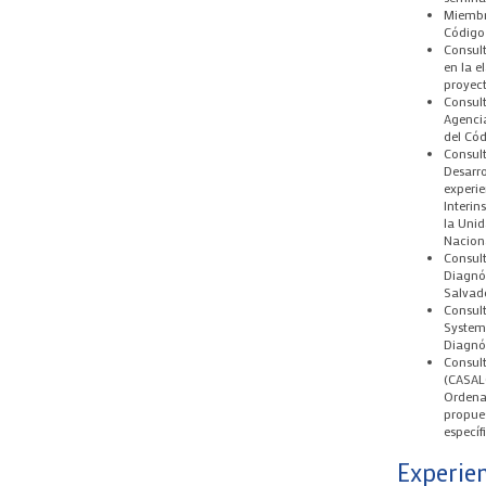
Miembr
Código 
Consul
en la e
proyect
Consult
Agencia
del Có
Consult
Desarro
experie
Interin
la Unid
Nacion
Consult
Diagnós
Salvad
Consult
Systems
Diagnós
Consul
(CASALC
Ordenam
propues
específ
Experie