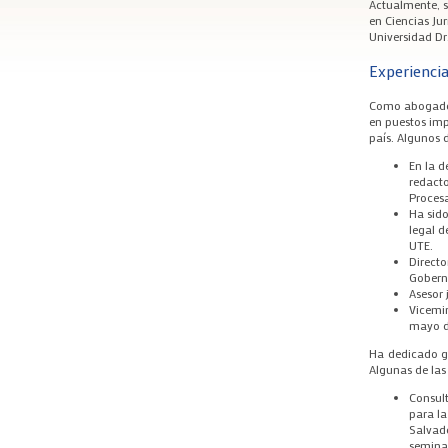
Actualmente, s
en Ciencias Ju
Universidad Dr
Experiencia
Como abogado,
en puestos imp
país. Algunos d
En la d
redacto
Procesa
Ha sido
legal d
UTE.
Directo
Gobern
Asesor 
Vicemin
mayo d
Ha dedicado gr
Algunas de las
Consul
para la
Salvado
seminar