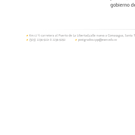
gobierno de
Km.12 ½ carretera al Puerto de La Libertad,calle nueva a Comasagua, Santa T
(503) 2234-9221 ó 2234-9292
postgrados.cpp@esen.edu.sv