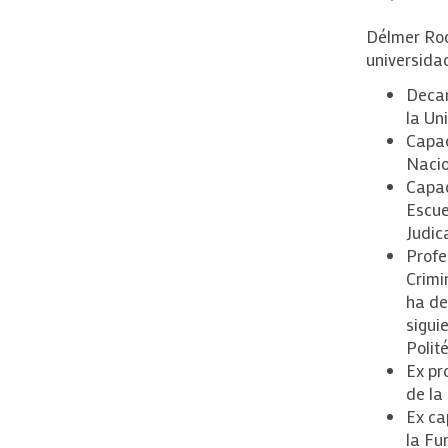
Délmer Rod
universidad
Decan
la Un
Capac
Nacio
Capac
Escue
Judic
Profe
Crimi
ha de
sigui
Polit
Ex pr
de la
Ex ca
la Fu