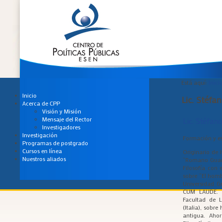
Está aquí:
Inici
Inicio
Lic. Stéfa
Acerca de CPP
Visión y Misión
Mensaje del Rector
Lic. Stéfan
Investigadores
Investigación
Formación y es
Programas de postgrado
Cursos en línea
Originario de I
Nuestros aliados
“Romano Guardi
Filosofía con 
sobre “El homb
Universidad G
CUM LAUDE. T
Facultad de 
(Italia), sobre
antigua. Aho