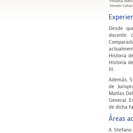
Filosofía Ibe
Simeón Cañas”
Experie
Desde que
docente, 
Comparad
actualmen
Historia d
Historia de
III.
Además, St
de Jurispr
Matías Delg
General. E
de dicha f
Áreas a
A Stefano 