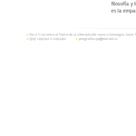
filosofía y
es la empat
Km.12 ½ carretera al Puerto de La Libertad,calle nueva a Comasagua, Santa T
(503) 2234-9221 ó 2234-9292
postgrados.cpp@esen.edu.sv