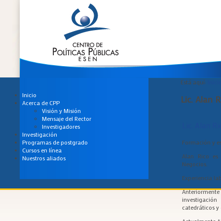
Está aquí:
Inici
Inicio
Lic. Alan R
Acerca de CPP
Visión y Misión
Mensaje del Rector
Lic. Alan Ri
Investigadores
Investigación
Formación y es
Programas de postgrado
Cursos en línea
Alan Rico es
Nuestros aliados
Negocios.
Experiencia la
Anteriormente
investigaci
catedráticos y 
Actualmente A