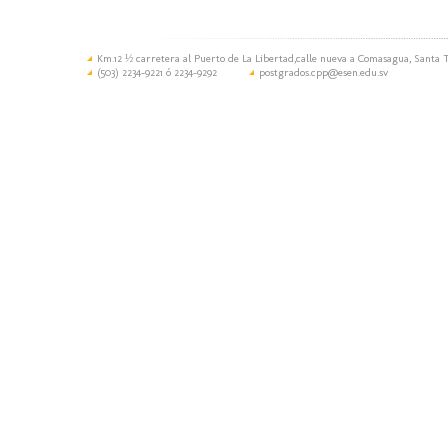
Km.12 ½ carretera al Puerto de La Libertad,calle nueva a Comasagua, Santa T
(503) 2234-9221 ó 2234-9292
postgrados.cpp@esen.edu.sv