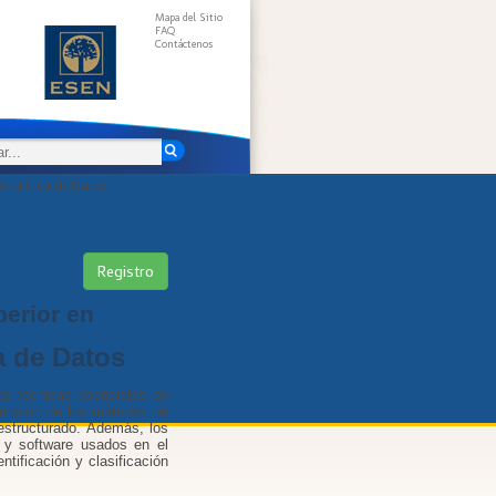
Mapa del Sitio
FAQ
Contáctenos
 Analítica de Datos
Registro
perior en
a de Datos
as técnicas esenciales de
tensión de los métodos de
estructurado. Además, los
s y software usados en el
ntificación y clasificación