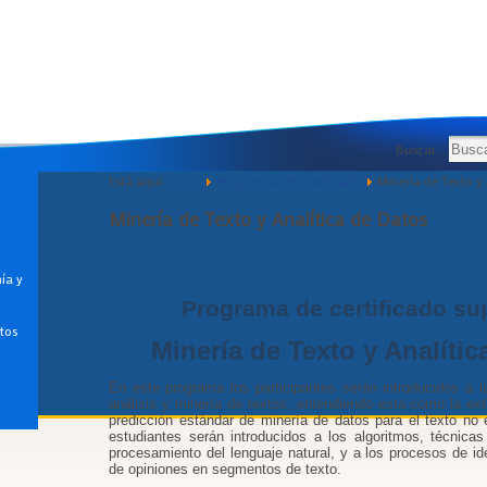
Buscar...
Está aquí:
Inicio
Programas de postgrado
Minería de Texto y
Minería de Texto y Analítica de Datos
ía y
Programa de certificado su
atos
Minería de Texto y Analític
En este programa los participantes serán introducidos a l
análisis y minería de textos, entendiendo esta como la ex
predicción estándar de minería de datos para el texto no 
estudiantes serán introducidos a los algoritmos, técnica
procesamiento del lenguaje natural, y a los procesos de ide
de opiniones en segmentos de texto.