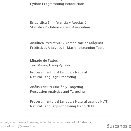
Python Programming Introduction
Estadística 2 - Inferencia y Asociación
Statistics 2 - Inference and Association
Analítica Predictiva 1 - Aprendizaje de Máquina
Predictives Analytics 1 - Machine Learning Tools
Minado de Textos
Text Mining Using Python
Procesamiento del Lenguaje Natural
Natural Language Processing
Análisis de Persuación y Targeting
Persuasion Analytics and Targeting
Procesamiento del Lenguaje Natural usando NLTK
Natural Language Processing Using NLTK
bertad,calle nueva a Comasagua, Santa Tecla La Libertad, El Salvador
Búscanos 
ostgrados.cpp@esen.edu.sv