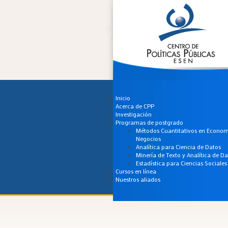
Inicio
Acerca de CPP
Investigación
Programas de postgrado
Métodos Cuantitativos en Econom
Negocios
Analítica para Ciencia de Datos
Minería de Texto y Analítica de D
Estadística para Ciencias Sociales
Cursos en línea
Nuestros aliados