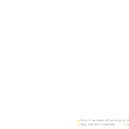
Km.12 ½ carretera al Puerto de La Li
(503) 2234-9221 ó 2234-9292
p