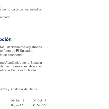
s.
a como parte de los estudios
vanzado.
pción
notas, debidamente registrados
te fuera de El Salvador.
ia de pasaporte.
ento Académico de la Escuela
e las normas establecidas
tro de Políticas Públicas.
Texto y Analítica de Datos
06-Sep-19
04-Oct-19
17-Jan-20
14-Feb-20