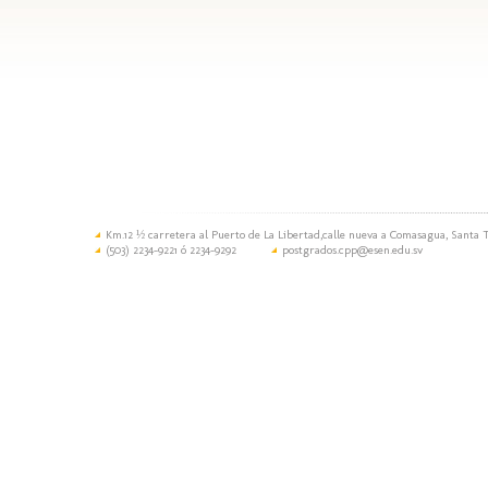
Km.12 ½ carretera al Puerto de La Libertad,calle nueva a Comasagua, Santa T
(503) 2234-9221 ó 2234-9292
postgrados.cpp@esen.edu.sv