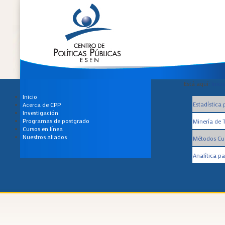
Está aquí:
Inici
Inicio
Estadística 
Acerca de CPP
Investigación
Programas de postgrado
Minería de T
Cursos en línea
Nuestros aliados
Métodos Cua
Analítica p