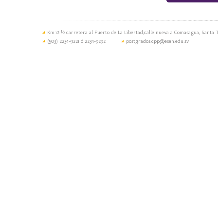
Km.12 ½ carretera al Puerto de La Libertad,calle nueva a Comasagua, Santa T
(503) 2234-9221 ó 2234-9292
postgrados.cpp@esen.edu.sv